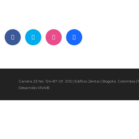
PERFECT AND CREATIVE
Carrera 23 No. 124-87 Of. 205 | Edificio Zentai | Bogotá, Colombia |
Desarrollo
VIVA©